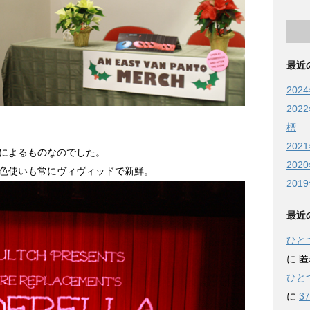
最近
202
20
標
202
によるものなのでした。
202
色使いも常にヴィヴィッドで新鮮。
201
最近
ひとつ
に
匿
ひとつ
に
3