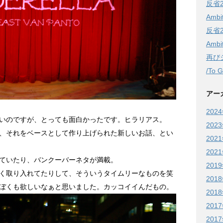
反省20
Ambi
反省20
Ambi
再び
/To 
アー
202
いのですが、とっても面白かったです。ヒラリアス。
202
、それをベースとして作り上げられた新しいお話、とい
202
202
ていたり、バンクーバーネタが満載。
201
く取り入れてたりして、そういうタイムリーなものを笑
201
ぼくも欲しいなぁと思いました。カッコイイんだもの。
201
201
201