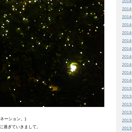
201
201
201
201
201
201
201
201
201
201
201
201
201
201
201
ルミネーション。)
201
に過ぎていきまして。
201