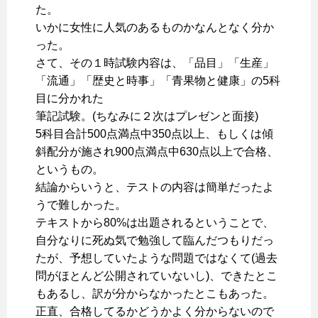
た。
いかに女性に人気のあるものかなんとなく分か
った。
さて、その１時試験内容は、「品目」「生産」
「流通」「歴史と時事」「青果物と健康」の5科
目に分かれた
筆記試験。(ちなみに２次はプレゼンと面接)
5科目合計500点満点中350点以上、もしくは傾
斜配分が施され900点満点中630点以上で合格、
というもの。
結論からいうと、テストの内容は簡単だったよ
うで難しかった。
テキストから80%は出題されるということで、
自分なりに死ぬ気で勉強して臨んだつもりだっ
たが、予想していたような問題ではなくて(過去
問がほとんど公開されていないし)、できたとこ
もあるし、訳が分からなかったとこもあった。
正直、合格してるかどうかよく分からないので